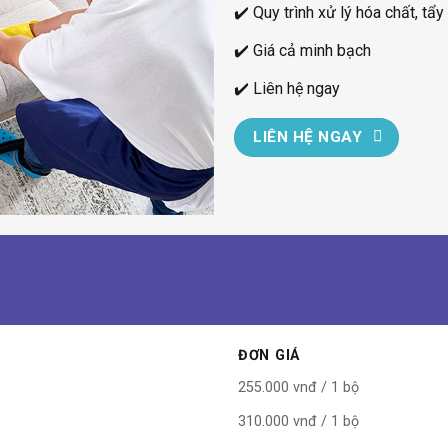
✔️ Quy trình xử lý hóa chất, t
✔️ Giá cả minh bạch
✔️ Liên hệ ngay
LIÊN HỆ NGAY
ĐƠN GIÁ
255.000 vnđ / 1 bộ
310.000 vnđ / 1 bộ