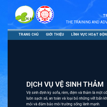
Skip
to
content
T
THE TRAINING AND AD
TRANG CHỦ
GIỚI THIỆU
LĨNH VỰC HOẠT ĐỘ
DỊCH VỤ VỆ SINH THẢM
Vệ sinh định kỳ sofa, rèm, đệm và thảm là một cô
luôn sạch sẽ, an toàn và loại bỏ những vết bẩn k
mỏi và đảm bảo môi trường sống lành mạnh.