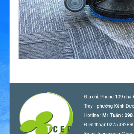
Địa chỉ: Phòng 109 nhà 
Tray - phường Kênh Dươ
Hotline :
Mr Tuấn : 098
Điện thoại: 0225.38288
Email:
tcep.vimaru@gma