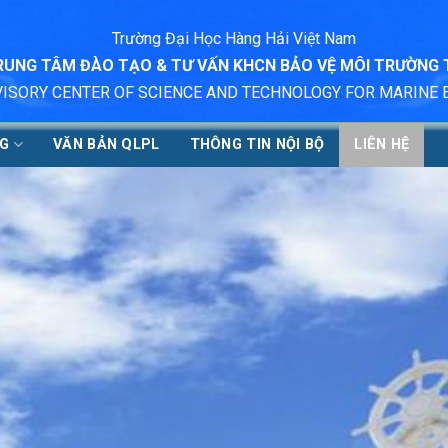
Trường Đại Học Hàng Hải Việt Nam
RUNG TÂM ĐÀO TẠO & TƯ VẤN KHCN BẢO VỆ MÔI TRƯỜNG
VISORY CENTER OF SCIENCE AND TECHNOLOGY FOR MARINE
NG
VĂN BẢN QLPL
THÔNG TIN NỘI BỘ
LIÊN HỆ