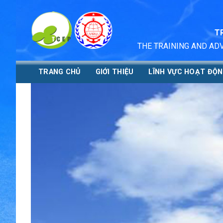
Skip
to
content
T
THE TRAINING AND AD
TRANG CHỦ
GIỚI THIỆU
LĨNH VỰC HOẠT ĐỘ